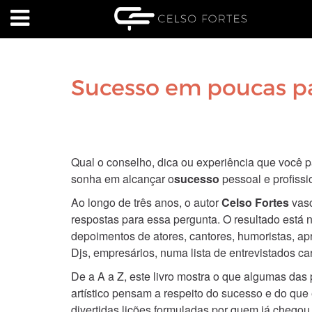
Sucesso em poucas pa
Qual o conselho, dica ou experiência que você
sonha em alcançar o
sucesso
pessoal e profiss
Ao longo de três anos, o autor
Celso Fortes
vasc
respostas para essa pergunta. O resultado está n
depoimentos de atores, cantores, humoristas, apr
Djs, empresários, numa lista de entrevistados ca
De a A a Z, este livro mostra o que algumas das
artístico pensam a respeito do sucesso e do que é
divertidas lições formuladas por quem já chegou