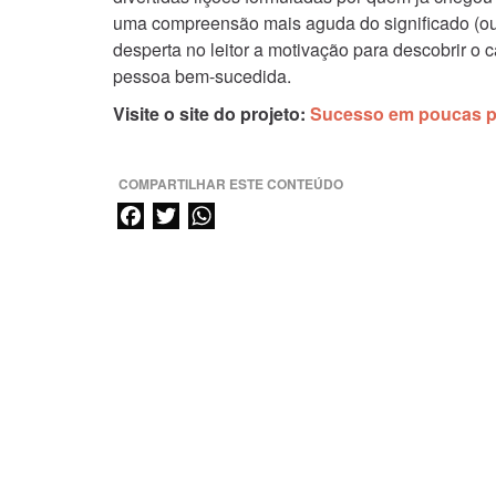
uma compreensão mais aguda do significado (ou 
desperta no leitor a motivação para descobrir o 
pessoa bem-sucedida.
Visite o site do projeto:
Sucesso em poucas p
COMPARTILHAR ESTE CONTEÚDO
F
T
W
a
w
h
c
i
a
e
t
t
b
t
s
o
e
A
o
r
p
k
p