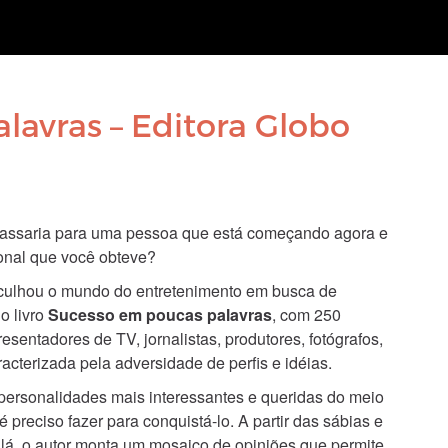
lavras – Editora Globo
 passaria para uma pessoa que está começando agora e
ional que você obteve?
ulhou o mundo do entretenimento em busca de
o livro
Sucesso em poucas palavras
, com 250
esentadores de TV, jornalistas, produtores, fotógrafos,
racterizada pela adversidade de perfis e idéias.
 personalidades mais interessantes e queridas do meio
 preciso fazer para conquistá-lo. A partir das sábias e
 lá, o autor monta um mosaico de opiniões que permite