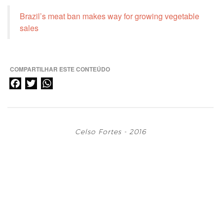
Brazil’s meat ban makes way for growing vegetable
sales
COMPARTILHAR ESTE CONTEÚDO
F
T
W
a
w
h
c
i
a
e
t
t
b
t
s
Celso Fortes - 2016
o
e
A
o
r
p
k
p